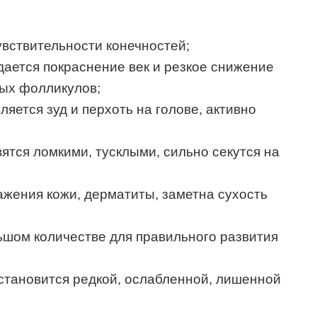
увствительности конечностей;
дается покраснение век и резкое снижение
ных фолликулов;
яется зуд и перхоть на голове, активно
вятся ломкими, тусклыми, сильно секутся на
ажения кожи, дерматиты, заметна сухость
ьшом количестве для правильного развития
 становится редкой, ослабленной, лишенной