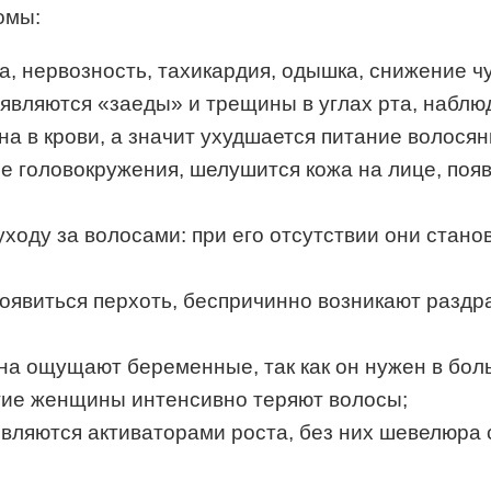
омы:
, нервозность, тахикардия, одышка, снижение ч
оявляются «заеды» и трещины в углах рта, наблю
на в крови, а значит ухудшается питание волося
е головокружения, шелушится кожа на лице, появл
уходу за волосами: при его отсутствии они стано
появиться перхоть, беспричинно возникают раздр
ина ощущают беременные, так как он нужен в бол
гие женщины интенсивно теряют волосы;
являются активаторами роста, без них шевелюра