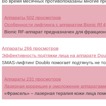
Во время месячных противопоказаны многие пр
Аппараты
502 просмотров
Особенности лифтинга с аппаратом Bionic Rf 
Bionic RF-аппарат предназначен для фракцион
Аппараты
266 просмотров
Эффективность подтяжки лица на аппарате Dou
SMAS-лифтинг Doublo помогает подтянуть не тол
Аппараты
231 просмотров
Лазерная коррекция и омоложение аппаратам
«Фраксель» – лазерная терапия кожи лица пом