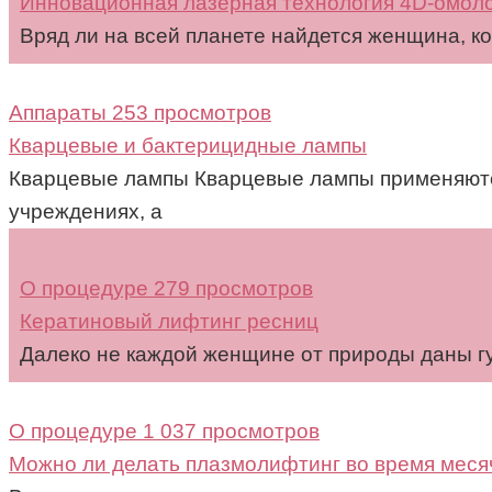
Инновационная лазерная технология 4D-омол
Вряд ли на всей планете найдется женщина, ко
Аппараты
253 просмотров
Кварцевые и бактерицидные лампы
Кварцевые лампы Кварцевые лампы применяютс
учреждениях, а
О процедуре
279 просмотров
Кератиновый лифтинг ресниц
Далеко не каждой женщине от природы даны г
О процедуре
1 037 просмотров
Можно ли делать плазмолифтинг во время мес