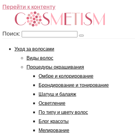
Перейти к контенту
Поиск:
Уход за волосами
Виды волос
Процедуры окрашивания
Омбре и колорирование
Брондирование и тонирование
Шатуш и балаяж
Осветление
По типу и цвету волос
Блог красоты
Мелирование