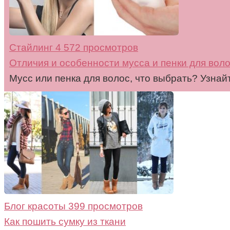
Стайлинг
4 572 просмотров
Отличия и особенности мусса и пенки для вол
Мусс или пенка для волос, что выбрать? Узнайт
Блог красоты
399 просмотров
Как пошить сумку из ткани