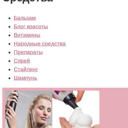
Бальзам
Блог красоты
Витамины
Народные средства
Препараты
Спрей
Стайлинг
Шампунь