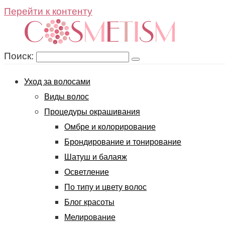
Перейти к контенту
Поиск:
Уход за волосами
Виды волос
Процедуры окрашивания
Омбре и колорирование
Брондирование и тонирование
Шатуш и балаяж
Осветление
По типу и цвету волос
Блог красоты
Мелирование