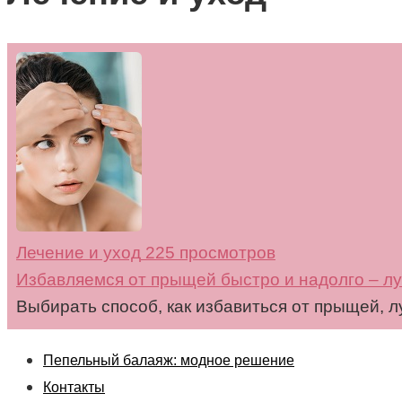
Лечение и уход
225 просмотров
Избавляемся от прыщей быстро и надолго – л
Выбирать способ, как избавиться от прыщей, л
Пепельный балаяж: модное решение
Контакты