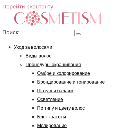
Перейти к контенту
Поиск:
Уход за волосами
Виды волос
Процедуры окрашивания
Омбре и колорирование
Брондирование и тонирование
Шатуш и балаяж
Осветление
По типу и цвету волос
Блог красоты
Мелирование