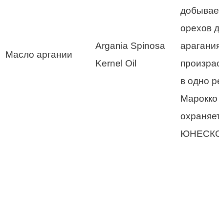
добывае
орехов 
Argania Spinosa
арагания
Масло аргании
Kernel Oil
произра
в одно р
Марокко
охраняе
ЮНЕСКО