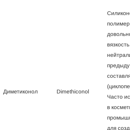
Силикон
полимер
довольн
вязкость
нейтрал
предыд
составл
(циклопе
Диметиконол
Dimethiconol
Часто и
в космет
промыш
для созд