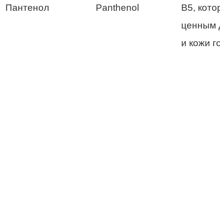
Пантенол
Panthenol
В5, кото
ценным 
и кожи г