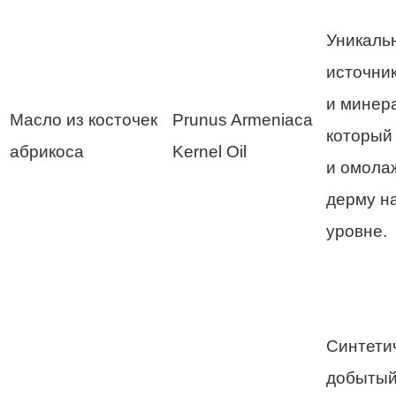
Уникаль
источни
и минер
Масло из косточек
Prunus Armeniaca
который
абрикоса
Kernel Oil
и омола
дерму н
уровне.
Синтети
добытый