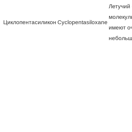
Летучий 
молекул
Циклопентасиликон
Cyclopentasiloxane
имеют о
небольш