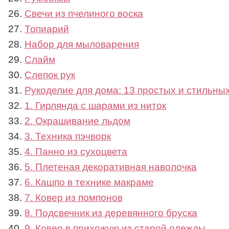
Свечи из пчелиного воска
Топиарий
Набор для мыловарения
Слайм
Слепок рук
Рукоделие для дома: 13 простых и стильны
1. Гирлянда с шарами из ниток
2. Окрашивание льдом
3. Техника пэчворк
4. Панно из сухоцвета
5. Плетеная декоративная наволочка
6. Кашпо в технике макраме
7. Ковер из помпонов
8. Подсвечник из деревянного бруска
9. Ковер в прихожую из старой одежды