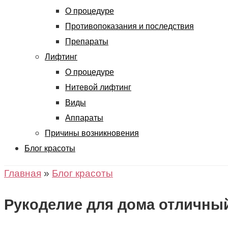
О процедуре
Противопоказания и последствия
Препараты
Лифтинг
О процедуре
Нитевой лифтинг
Виды
Аппараты
Причины возникновения
Блог красоты
Главная
»
Блог красоты
Рукоделие для дома отличны