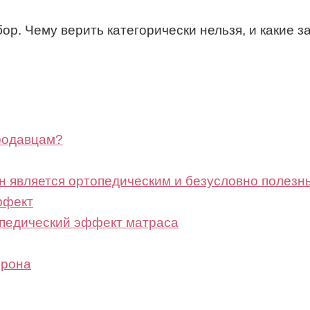
. Чему верить категорически нельзя, и какие 
продавцам?
н является ортопедическим и безусловно полезн
ффект
опедический эффект матраса
орона