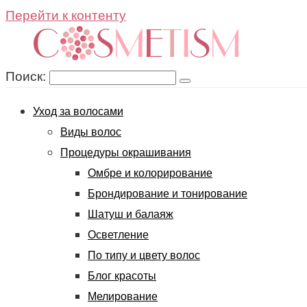
Перейти к контенту
Поиск:
Уход за волосами
Виды волос
Процедуры окрашивания
Омбре и колорирование
Брондирование и тонирование
Шатуш и балаяж
Осветление
По типу и цвету волос
Блог красоты
Мелирование