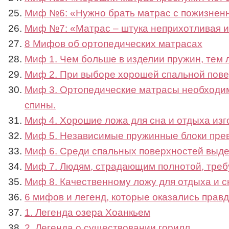
Миф №6: «Нужно брать матрас с пожизнен
Миф №7: «Матрас – штука неприхотливая и
8 Мифов об ортопедических матрасах
Миф 1. Чем больше в изделии пружин, тем 
Миф 2. При выборе хорошей спальной повер
Миф 3. Ортопедические матрасы необходимы
спины.
Миф 4. Хорошие ложа для сна и отдыха изг
Миф 5. Независимые пружинные блоки прев
Миф 6. Среди спальных поверхностей выде
Миф 7. Людям, страдающим полнотой, треб
Миф 8. Качественному ложу для отдыха и 
6 мифов и легенд, которые оказались прав
1. Легенда озера Хоанкьем
2. Легенда о существовании горилл