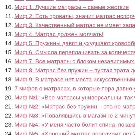
Миф 1. Лучшие матрасы – самые жесткие
Миф 2. Есть провалы, значит матрас испор
Миф 3. Качественный матрас не имеет зап
Миф 4. Матрас должен молчать!
Миф 5. Пружины давят и ухудшают кровоо
Миф 6. Смысла переплачивать за количест
Миф 7. Все матрасы с блоком независимых
Миф 8. Матрас без пружин – пустая трата д
Миф 9. В матрасе нет места искусственны
7 мифов о матрасах, в которые пора давно 
Миф №1: «Все матрасы универсальны, так ч
Миф №2: «Матрас без пружин – это не мат
Миф №3: «Повалявшись в магазине 2 мину
Миф №4: «У меня часто болит спина, покаж
Миф №5: «Хороший матрас прослужит лет 