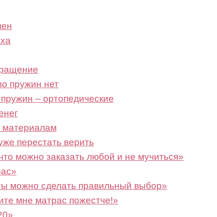
чен
аха
бращение
во пружин нет
 пружин – ортопедические
енег
м материалам
уже перестать верить
то можно заказать любой и не мучиться»
рас»
ты можно сделать правильный выбор»
ите мне матрас пожестче!»
20»