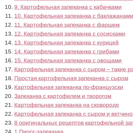
9. Картофельная запеканка с кабачками
10. Картофельная запеканка с баклажанам
11. Картофельная запеканка с фаршем
12. Картофельная запеканка с сосисками
13. Картофельная запеканка с курицей
14. Картофельная запеканка с грибами
15. Картофельная запеканка с овощами
Картофельная запеканка с сыром – такие 
Простая картофельная запеканка с сыром
Картофельная запеканка по-французски
Запеканка с картофелем и творогом
Картофельная запеканка на сковороде
Картофельная запеканка с сыром и ветчино
8 оригинальных рецептов картофельной за
1 Пирог-запеканка