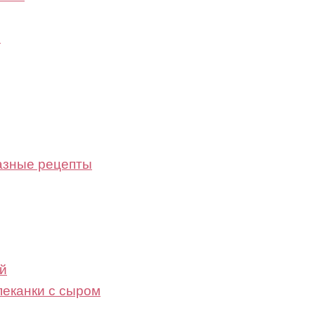
и
разные рецепты
й
пеканки с сыром