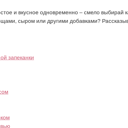
остое и вкусное одновременно – смело выбирай к
вощами, сыром или другими добавками? Рассказы
ой запеканки
сом
оком
овью