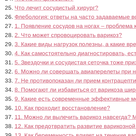
Что лечит сосудистый хирург?
Флебология: ответы на часто задаваемые 
1. Появление сосудов на ногах – проблема
2. Что может спровоцировать варикоз?
3. Какие виды нагрузок полезны, а какие в
4. Как самостоятельно диагностировать, ес
5. Звездочки и сосудистая сеточка тоже пр
6. Можно ли совершать авиаперелеты при 
7. Не противопоказан ли прием контрацепт
8. Помогают ли избавиться от варикоза ши
9. Какие есть современные эффективные м
10. Как проходит восстановление?
11. Можно ли вылечить варикоз навсегда?
12. Как предотвратить развитие варикозно
13. Как беременность влияет на течение в