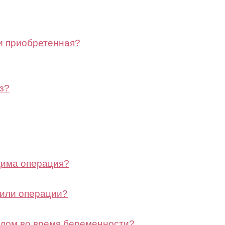
ли приобретенная?
з?
дима операция?
 или операции?
тодом во время беременности?