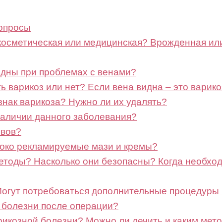
вопросы
 косметическая или медицинская? Врожденная и
редны при проблемах с венами?
ть варикоз или нет? Если вена видна – это варико
изнак варикоза? Нужно ли их удалять?
наличии данного заболевания?
ивов?
роко рекламируемые мази и кремы?
етоды? Насколько они безопасны? Когда необхо
 Могут потребоваться дополнительные процедуры
й болезни после операции?
арикозной болезни? Можно ли лечить и каким ме