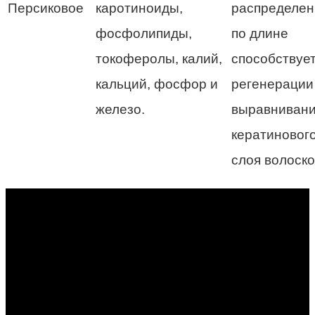
Персиковое
каротиноиды,
распределен
фосфолипиды,
по длине
токоферолы, калий,
способствуе
кальций, фосфор и
регенерации
железо.
выравниван
кератиновог
слоя волоско