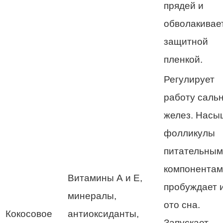
прядей и
обволакивае
защитной
пленкой.
Регулирует
работу саль
желез. Насы
фолликулы
питательны
компонентам
Витамины А и Е,
пробуждает 
минералы,
ото сна.
Кокосовое
антиоксиданты,
Запускает