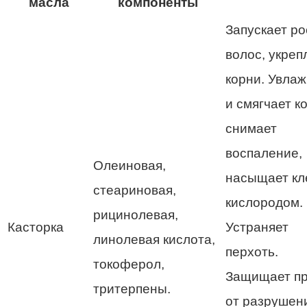
масла
компоненты
Запускает ро
волос, укреп
корни. Увлаж
и смягчает ко
снимает
воспаление,
Олеиновая,
насыщает кл
стеариновая,
кислородом.
рицинолевая,
Касторка
Устраняет
линолевая кислота,
перхоть.
токоферол,
Защищает п
тритерпены.
от разрушен