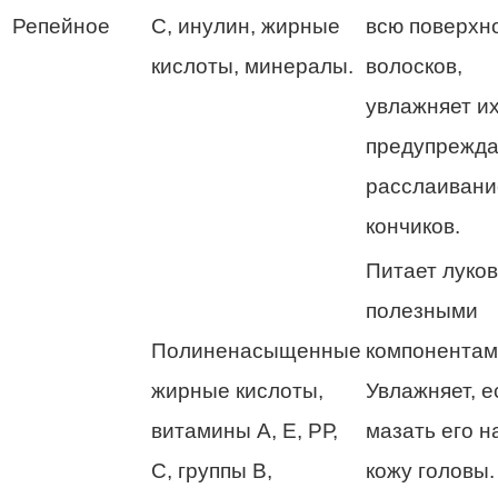
Репейное
С, инулин, жирные
всю поверхн
кислоты, минералы.
волосков,
увлажняет их
предупрежда
расслаивани
кончиков.
Питает луко
полезными
Полиненасыщенные
компонентам
жирные кислоты,
Увлажняет, е
витамины А, Е, РР,
мазать его н
С, группы В,
кожу головы.