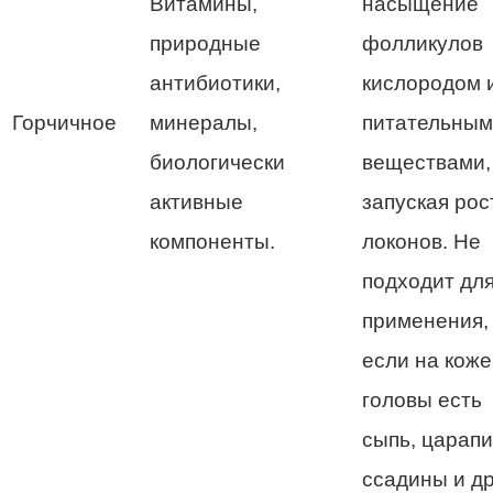
Витамины,
насыщение
природные
фолликулов
антибиотики,
кислородом 
Горчичное
минералы,
питательны
биологически
веществами,
активные
запуская рос
компоненты.
локонов. Не
подходит дл
применения,
если на коже
головы есть
сыпь, царап
ссадины и д