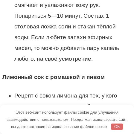
смягчает и увлажняют кожу рук.
Попариться 5—10 минут. Состав: 1
столовая ложка соли и стакан тёплой
воды. Если любите запахи эфирных
масел, то можно добавить пару капель
любого, на своё усмотрение.
Лимонный сок с ромашкой и пивом
Рецепт с соком лимона для тех, у кого
пожелтевшие ноготки и грубые руки.
Этот веб-сайт использует файлы cookie для улучшения
Опустить в него руки на 15 минут. Состав:
взаимодействия с пользователем. Продолжая использовать сайт,
вы даете согласие на использование файлов cookie.
OK
полстакана тёплого растительного масла,