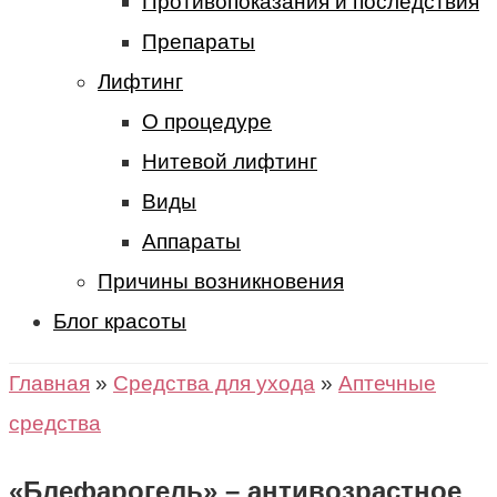
Противопоказания и последствия
Препараты
Лифтинг
О процедуре
Нитевой лифтинг
Виды
Аппараты
Причины возникновения
Блог красоты
Главная
»
Средства для ухода
»
Аптечные
средства
«Блефарогель» – антивозрастное