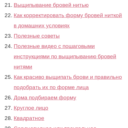
Выщипывание бровей нитью
Как корректировать форму бровей ниткой
в домашних условиях
Полезные советы
Полезные видео с пошаговыми
инструкциями по выщипыванию бровей
нитями
Как красиво выщипать брови и правильно
подобрать их по форме лица
Дома подбираем форму
Круглое лицо
Квадратное