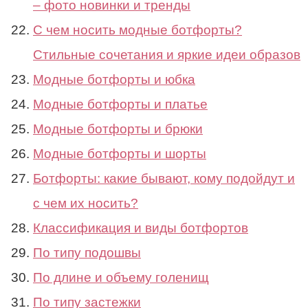
– фото новинки и тренды
С чем носить модные ботфорты?
Стильные сочетания и яркие идеи образов
Модные ботфорты и юбка
Модные ботфорты и платье
Модные ботфорты и брюки
Модные ботфорты и шорты
Ботфорты: какие бывают, кому подойдут и
с чем их носить?
Классификация и виды ботфортов
По типу подошвы
По длине и объему голенищ
По типу застежки