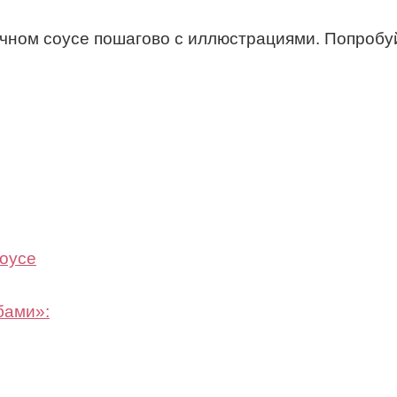
очном соусе пошагово с иллюстрациями. Попробу
соусе
бами»: