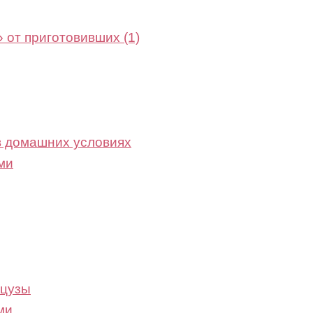
 от приготовивших (1)
 в домашних условиях
ми
нцузы
ми