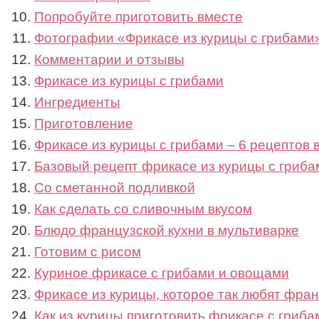
Попробуйте приготовить вместе
Фотографии «Фрикасе из курицы с грибами»
Комментарии и отзывы
Фрикасе из курицы с грибами
Ингредиенты
Приготовление
Фрикасе из курицы с грибами – 6 рецептов
Базовый рецепт фрикасе из курицы с гриба
Со сметанной подливкой
Как сделать со сливочным вкусом
Блюдо французской кухни в мультиварке
Готовим с рисом
Куриное фрикасе с грибами и овощами
Фрикасе из курицы, которое так любят фра
Как из курицы приготовить фрикасе с гриба