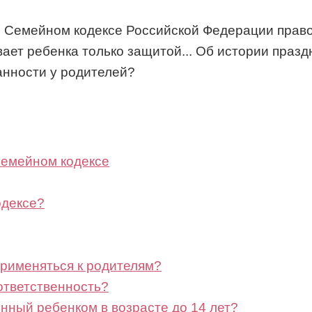
В Семейном кодексе Российской Федерации право
ает ребенка только защитой... Об истории празд
занности у родителей?
Семейном кодексе
одексе?
применяться к родителям?
ответственность?
енный ребенком в возрасте до 14 лет?