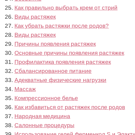
Как правильно выбрать крем от стрий
Виды растяжек
Как убрать растяжки после родов?
Виды растяжек
Причины появления растяжек
Основные причины появления растяжек
Профилактика появления растяжек
Сбалансированное питание
Адекватные физические нагрузки
Массаж
Компрессионное белье
Как избавиться от растяжек после родов
Народная медицина
Салонные процедуры
Использование гелей Ферменкол S и Элакт