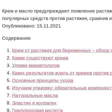
Крем и масло предупреждают появление растяже
популярных средств против растяжек, сравнив их
Опубликовано:
15.11.2021
Содержание
Крем от растяжек для беременных – обзор 
Какие существуют крема
Уловки маркетологов
Каких результатов ждать от кремов против 
Основные принципы ухода
Изучаем упаковку: обязательные компонен
Натуральные масла
Эластин и коллаген
Гиалуроновая кислота