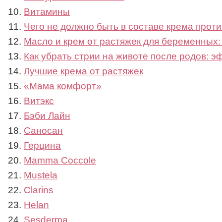
Витамины
Чего не должно быть в составе крема проти
Масло и крем от растяжек для беременных:
Как убрать стрии на животе после родов: 
Лучшие крема от растяжек
«Мама комфорт»
Витэкс
Бэби Лайн
Саносан
Герцина
Mamma Coccole
Mustela
Clarins
Helan
Sesderma