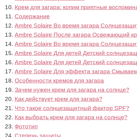
Крем для загара: копим приятные воспомин
Содержание
Ambre Solaire Во время загара Солнцезащи
Ambre Solaire После загара Освежающий к
Ambre Solaire Во время загара Солнцезащи
Ambre Solaire Для детей Детский солнцеза
Ambre Solaire Для детей Детский солнцеза
Ambre Solaire Для эффекта загара Смываем
Особенности кремов для загара
Зачем нужен крем для загара на солнце?
Как действует крем для загара?
Что такое солнцезащитный фактор SPF?
Как выбрать крем для загара на солнце?
Фототип
Степень защиты