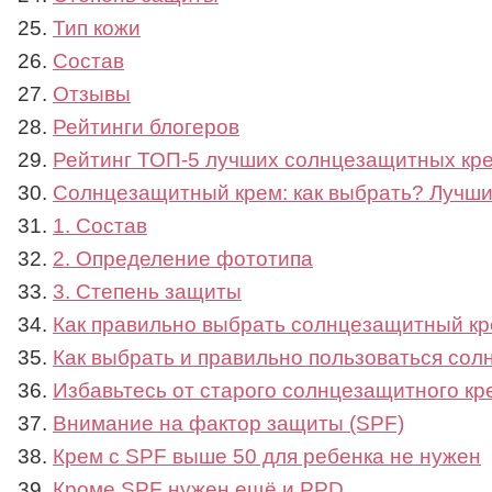
Тип кожи
Состав
Отзывы
Рейтинги блогеров
Рейтинг ТОП-5 лучших солнцезащитных крем
Солнцезащитный крем: как выбрать? Лучши
1. Состав
2. Определение фототипа
3. Степень защиты
Как правильно выбрать солнцезащитный кре
Как выбрать и правильно пользоваться со
Избавьтесь от старого солнцезащитного кр
Внимание на фактор защиты (SPF)
Крем с SPF выше 50 для ребенка не нужен
Кроме SPF нужен ещё и PPD