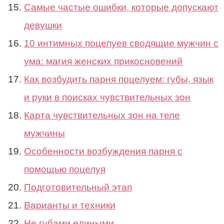
Самые частые ошибки, которые допускают
девушки
10 интимных поцелуев сводящие мужчин с
ума: магия женских прикосновений
Как возбудить парня поцелуем: губы, язык
и руки в поисках чувствительных зон
Карта чувствительных зон на теле
мужчины
Особенности возбуждения парня с
помощью поцелуя
Подготовительный этап
Варианты и техники
Не губами едиными