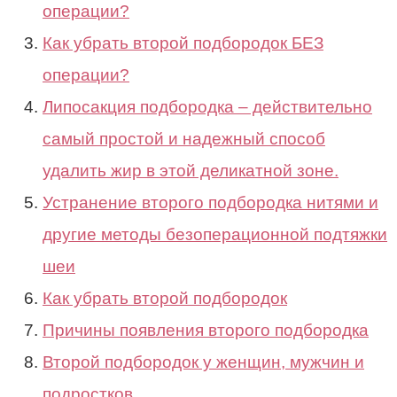
операции?
Как убрать второй подбородок БЕЗ
операции?
Липосакция подбородка – действительно
самый простой и надежный способ
удалить жир в этой деликатной зоне.
Устранение второго подбородка нитями и
другие методы безоперационной подтяжки
шеи
Как убрать второй подбородок
Причины появления второго подбородка
Второй подбородок у женщин, мужчин и
подростков