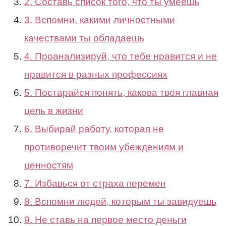
2. Составь список того, что ты умеешь
3. Вспомни, какими личностными
качествами ты обладаешь
4. Проанализируй, что тебе нравится и не
нравится в разных профессиях
5. Постарайся понять, какова твоя главная
цель в жизни
6. Выбирай работу, которая не
противоречит твоим убеждениям и
ценностям
7. Избавься от страха перемен
8. Вспомни людей, которым ты завидуешь
9. Не ставь на первое место деньги