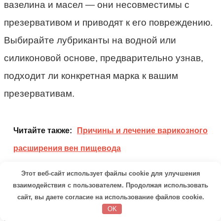
вазелина и масел — они несовместимы с
презервативом и приводят к его повреждению.
Выбирайте лубриканты на водной или
силиконовой основе, предварительно узнав,
подходит ли конкретная марка к вашим
презервативам.
Читайте также:
Причины и лечение варикозного
расширения вен пищевода
Этот веб-сайт использует файлы cookie для улучшения
Если вам категорически не нравятся
взаимодействия с пользователем. Продолжая использовать
сайт, вы даете согласие на использование файлов cookie.
лубриканты из-за того что они липкие и
OK
скатываются, то, скорее всего, вы просто не