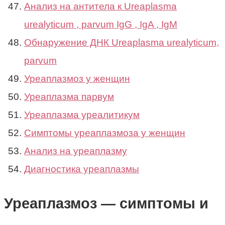
Анализ на антитела к Ureaplasma
urealyticum , parvum IgG , IgA , IgM
Обнаружение ДНК Ureaplasma urealyticum,
parvum
Уреаплазмоз у женщин
Уреаплазма парвум
Уреаплазма уреалитикум
Симптомы уреаплазмоза у женщин
Анализ на уреаплазму
Диагностика уреаплазмы
Уреаплазмоз — симптомы и