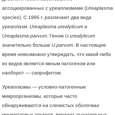
ассоциированных с уреаплазмами (
Ureaplasma
species
). С 1995 г. различают два вида
уреаплазм:
Ureaplasma urealyticum
и
Ureaplasma parvum
. Геном
U.urealyticum
значительно больше
U.parvum
. В настоящее
время невозможно утверждать, что какой-либо
из видов является явным патогеном или
наоборот — сапрофитом.
Уреаплазмы — условно-патогенные
микроорганизмы, которые часто
обнаруживаются на слизистых оболочках
мочеполовых органов, верхних дыхательных