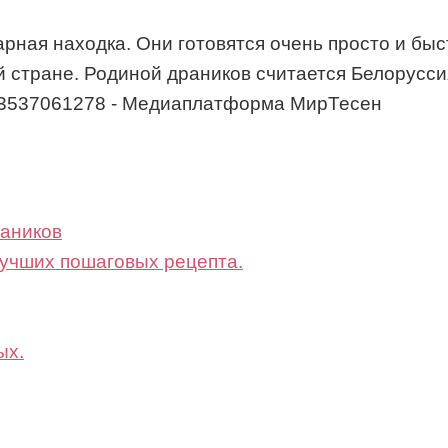
рная находка. Они готовятся очень просто и бы
тране. Родиной драников считается Белоруссия, 
- 43537061278 - Медиаплатформа МирТесен
аников
лучших пошаговых рецепта.
ых.