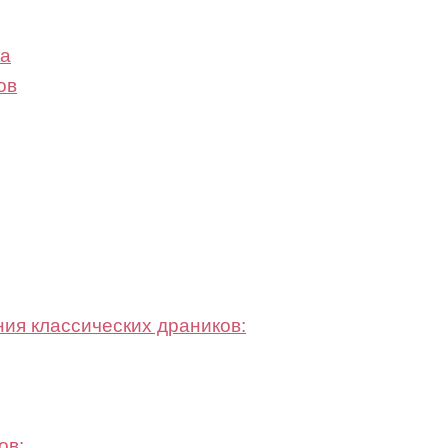
ка
ов
ия классических драников:
ов: