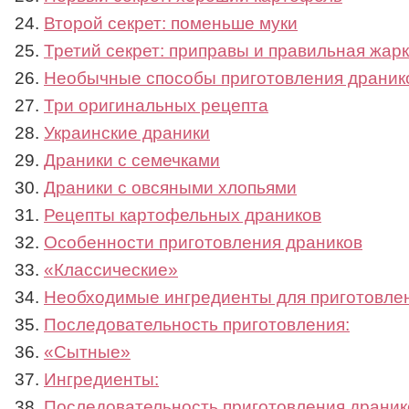
Второй секрет: поменьше муки
Третий секрет: приправы и правильная жар
Необычные способы приготовления драник
Три оригинальных рецепта
Украинские драники
Драники с семечками
Драники с овсяными хлопьями
Рецепты картофельных драников
Особенности приготовления драников
«Классические»
Необходимые ингредиенты для приготовлен
Последовательность приготовления:
«Сытные»
Ингредиенты:
Последовательность приготовления драник