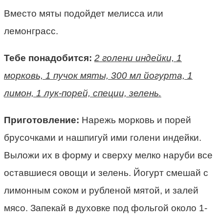
Вместо мяты подойдет мелисса или
лемонграсс.
Тебе понадобится:
2 голени индейки, 1
морковь, 1 пучок мяты, 300 мл йогурта, 1
лимон, 1 лук-порей, специи, зелень.
Приготовление:
Нарежь морковь и порей
брусочками и нашпигуй ими голени индейки.
Выложи их в форму и сверху мелко наруби все
оставшиеся овощи и зелень. Йогурт смешай с
лимонным соком и рубленой мятой, и залей
мясо. Запекай в духовке под фольгой около 1-