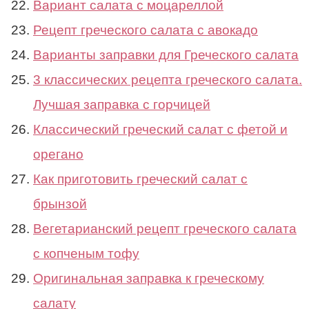
Вариант салата с моцареллой
Рецепт греческого салата с авокадо
Варианты заправки для Греческого салата
3 классических рецепта греческого салата.
Лучшая заправка с горчицей
Классический греческий салат с фетой и
орегано
Как приготовить греческий салат с
брынзой
Вегетарианский рецепт греческого салата
с копченым тофу
Оригинальная заправка к греческому
салату