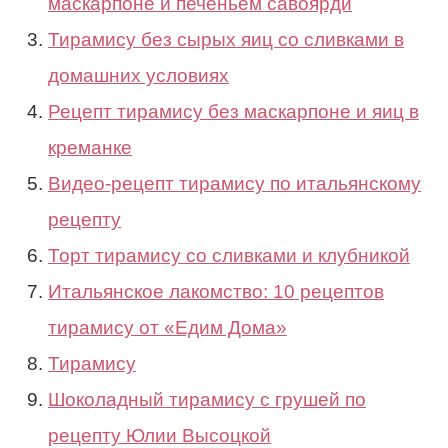
маскарпоне и печеньем савоярди
Тирамису без сырых яиц со сливками в
домашних условиях
Рецепт тирамису без маскарпоне и яиц в
креманке
Видео-рецепт тирамису по итальянскому
рецепту
Торт тирамису со сливками и клубникой
Итальянское лакомство: 10 рецептов
тирамису от «Едим Дома»
Тирамису
Шоколадный тирамису с грушей по
рецепту Юлии Высоцкой