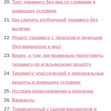
Торт тирамису без яиц со сливками в
домашних условиях
Как сделать клубничный тирамису без
выпечки
Рецепт тирамису с творогом и печеньем
(без макрапоне и яиц)
Видео, о том, как правильно приготовить
тирамису по итальянскому рецепту
Тирамису: классический и оригинальные
рецепты в домашних условиях
История происхождения и описание
Варианты
Традиционный с сыром маскарпоне и