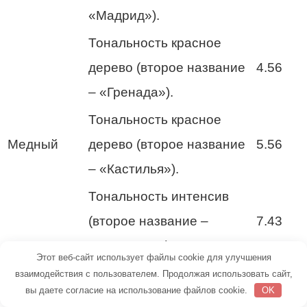
«Мадрид»).
Тональность красное
дерево (второе название
4.56
– «Гренада»).
Тональность красное
Медный
дерево (второе название
5.56
– «Кастилья»).
Тональность интенсив
(второе название –
7.43
«Шангрила»).
Этот веб-сайт использует файлы cookie для улучшения
Тональность темно-
взаимодействия с пользователем. Продолжая использовать сайт,
вы даете согласие на использование файлов cookie.
OK
каштановая (второе
3