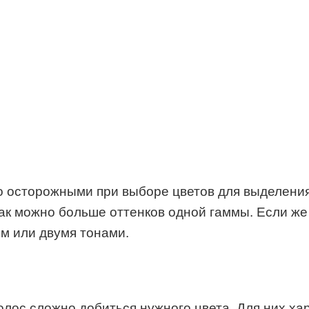
осторожными при выборе цветов для выделения 
к можно больше оттенков одной гаммы. Если же в
м или двумя тонами.
олос сложно добиться нужного цвета. Для них х