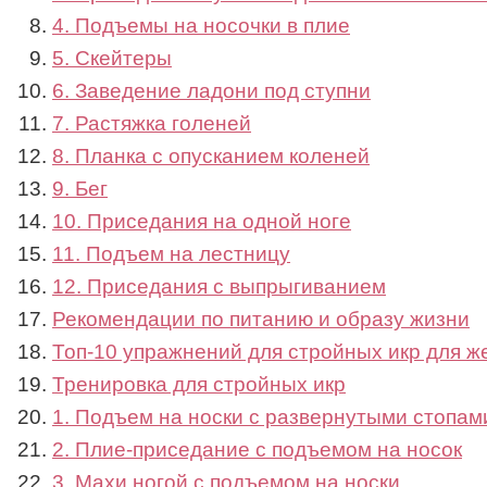
4. Подъемы на носочки в плие
5. Скейтеры
6. Заведение ладони под ступни
7. Растяжка голеней
8. Планка с опусканием коленей
9. Бег
10. Приседания на одной ноге
11. Подъем на лестницу
12. Приседания с выпрыгиванием
Рекомендации по питанию и образу жизни
Топ-10 упражнений для стройных икр для ж
Тренировка для стройных икр
1. Подъем на носки с развернутыми стопам
2. Плие-приседание с подъемом на носок
3. Махи ногой с подъемом на носки